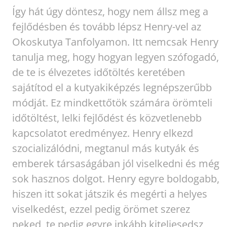
Így hát úgy döntesz, hogy nem állsz meg a
fejlődésben és tovább lépsz Henry-vel az
Okoskutya Tanfolyamon. Itt nemcsak Henry
tanulja meg, hogy hogyan legyen szófogadó,
de te is élvezetes időtöltés keretében
sajátítod el a kutyakiképzés legnépszerűbb
módját. Ez mindkettőtök számára örömteli
időtöltést, lelki fejlődést és közvetlenebb
kapcsolatot eredményez. Henry elkezd
szocializálódni, megtanul más kutyák és
emberek társaságában jól viselkedni és még
sok hasznos dolgot. Henry egyre boldogabb,
hiszen itt sokat játszik és megérti a helyes
viselkedést, ezzel pedig örömet szerez
neked, te pedig egyre inkább kiteljesedsz