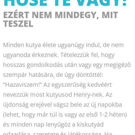
EZÉRT NEM MINDEGY, MIT
TESZEL
Minden kutya élete ugyanúgy indul, de nem
ugyanoda érkeznek. Tételezzük fel, hogy
hosszas gondolkodás után vagy egy megigéző
szempár hatására, de úgy döntöttél:
“Hazaviszem!” Az egyszerűség kedvéért
nevezzük most kutyusod Henry-nek. Az
újdonság erejével vágsz bele az új napokba
(lehet, hogy már túl is vagy az első 1-2 héten)
és minden nap lenyűgöz a kiskutyád
odaadása, szeretete és játékossága. Ha