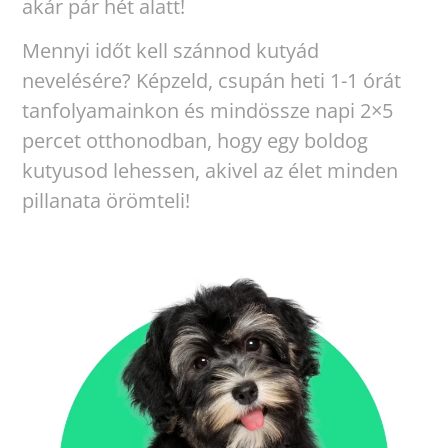
akár pár hét alatt!
Mennyi időt kell szánnod kutyád
nevelésére? Képzeld, csupán heti 1-1 órát
tanfolyamainkon és mindössze napi 2×5
percet otthonodban, hogy egy boldog
kutyusod lehessen, akivel az élet minden
pillanata örömteli!