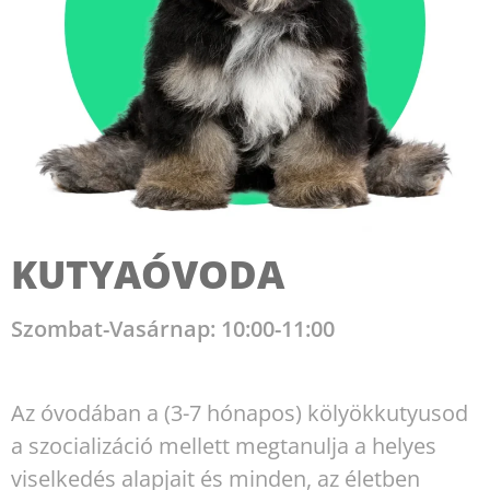
KUTYAÓVODA
Szombat-Vasárnap: 10:00-11:00
Az óvodában a (3-7 hónapos) kölyökkutyusod
a szocializáció mellett megtanulja a helyes
viselkedés alapjait és minden, az életben