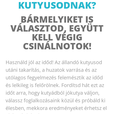
KUTYUSODNAK?
BÁRMELYIKET IS
VÁLASZTOD, EGYÜTT
KELL VÉGIG
CSINÁLNOTOK!
Használd jól az időd! Az állandó kutyusod
utáni takarítás, a huzatok varrása és az
utólagos fegyelmezés felemésztik az időd
és lelkileg is felőrölnek. Fordítsd hát ezt az
időt arra, hogy kutyádból jókutya váljon,
válassz foglalkozásaink közül és próbáld ki
élesben, mekkora eredményeket érhetsz el