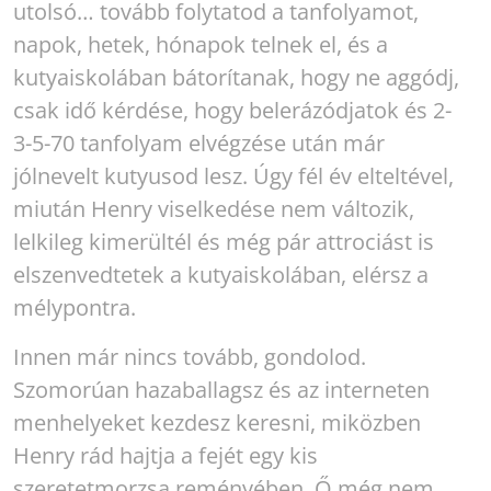
utolsó… tovább folytatod a tanfolyamot,
napok, hetek, hónapok telnek el, és a
kutyaiskolában bátorítanak, hogy ne aggódj,
csak idő kérdése, hogy belerázódjatok és 2-
3-5-70 tanfolyam elvégzése után már
jólnevelt kutyusod lesz. Úgy fél év elteltével,
miután Henry viselkedése nem változik,
lelkileg kimerültél és még pár attrociást is
elszenvedtetek a kutyaiskolában, elérsz a
mélypontra.
Innen már nincs tovább, gondolod.
Szomorúan hazaballagsz és az interneten
menhelyeket kezdesz keresni, miközben
Henry rád hajtja a fejét egy kis
szeretetmorzsa reményében. Ő még nem