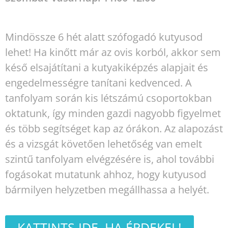
Mindössze 6 hét alatt szófogadó kutyusod
lehet! Ha kinőtt már az ovis korból, akkor sem
késő elsajátítani a kutyakiképzés alapjait és
engedelmességre tanítani kedvenced. A
tanfolyam során kis létszámú csoportokban
oktatunk, így minden gazdi nagyobb figyelmet
és több segítséget kap az órákon. Az alapozást
és a vizsgát követően lehetőség van emelt
szintű tanfolyam elvégzésére is, ahol további
fogásokat mutatunk ahhoz, hogy kutyusod
bármilyen helyzetben megállhassa a helyét.
KATTINTS IDE, HA ÉRDEKEL!