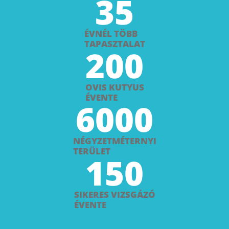
35
ÉVNÉL TÖBB
TAPASZTALAT
200
OVIS KUTYUS
ÉVENTE
6000
NÉGYZETMÉTERNYI
TERÜLET
150
SIKERES VIZSGÁZÓ
ÉVENTE