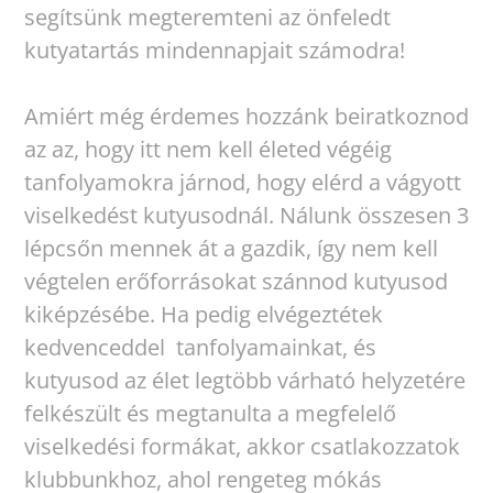
segítsünk megteremteni az önfeledt
kutyatartás mindennapjait számodra!
Amiért még érdemes hozzánk beiratkoznod
az az, hogy itt nem kell életed végéig
tanfolyamokra járnod, hogy elérd a vágyott
viselkedést kutyusodnál. Nálunk összesen 3
lépcsőn mennek át a gazdik, így nem kell
végtelen erőforrásokat szánnod kutyusod
kiképzésébe. Ha pedig elvégeztétek
kedvenceddel tanfolyamainkat, és
kutyusod az élet legtöbb várható helyzetére
felkészült és megtanulta a megfelelő
viselkedési formákat, akkor csatlakozzatok
klubbunkhoz, ahol rengeteg mókás