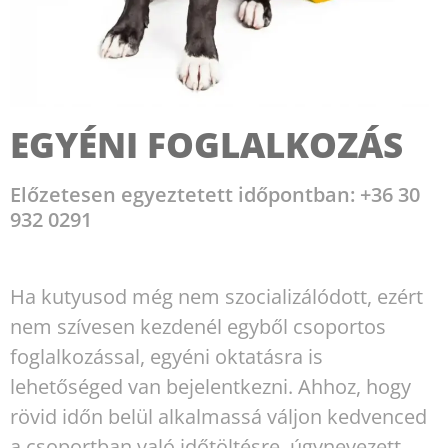
EGYÉNI FOGLALKOZÁS
Előzetesen egyeztetett időpontban: +36 30
932 0291
Ha kutyusod még nem szocializálódott, ezért
nem szívesen kezdenél egyből csoportos
foglalkozással, egyéni oktatásra is
lehetőséged van bejelentkezni. Ahhoz, hogy
rövid időn belül alkalmassá váljon kedvenced
a csoportban való időtöltésre, úgynevezett