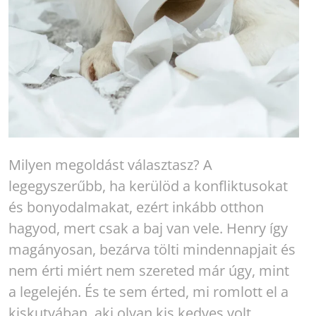
Milyen megoldást választasz? A
legegyszerűbb, ha kerülöd a konfliktusokat
és bonyodalmakat, ezért inkább otthon
hagyod, mert csak a baj van vele. Henry így
magányosan, bezárva tölti mindennapjait és
nem érti miért nem szereted már úgy, mint
a legelején. És te sem érted, mi romlott el a
kiskutyában, aki olyan kis kedves volt